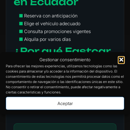
en Ecuador
■
Reserva con anticipación
■
Elige el vehículo adecuado
■
Consulta promociones vigentes
■
Alquila por varios días
¿Por qué Fastcar
Rent a Car es tu
Gestionar consentimiento
Para ofrecer las mejores experiencias, utilizamos tecnologías como las
mejor opción?
cookies para almacenar y/o acceder a la información del dispositivo. El
consentimiento de estas tecnologías nos permitirá procesar datos como el
comportamiento de navegación o las identificaciones únicas en este sitio.
■
Precios claros y sin cargos ocultos
No consentir o retirar el consentimiento, puede afectar negativamente a
ciertas características y funciones.
■
Atención personalizada
■
Flota moderna
Aceptar
■
Cobertura a nivel nacional