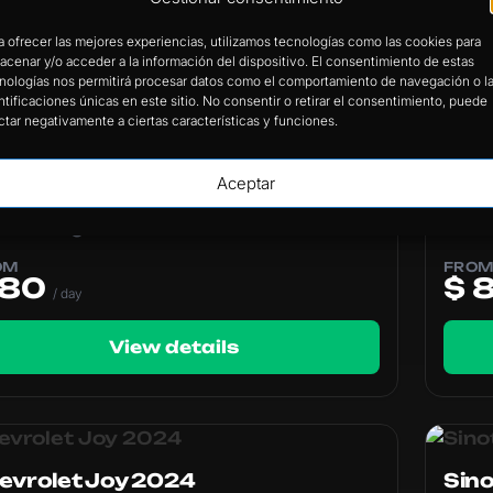
View details
a ofrecer las mejores experiencias, utilizamos tecnologías como las cookies para
acenar y/o acceder a la información del dispositivo. El consentimiento de estas
nologías nos permitirá procesar datos como el comportamiento de navegación o l
ntificaciones únicas en este sitio. No consentir o retirar el consentimiento, puede
ctar negativamente a ciertas características y funciones.
Nuev
 MG3 2024
Kia 
Aceptar
uenca
Guay
anual
gasolina
au
OM
FRO
 80
$ 
/ day
View details
evrolet Joy 2024
Sin