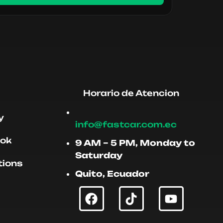
Horario de Atencion
y
info@fastcar.com.ec
ook
9 AM – 5 PM, Monday to
Saturday
tions
Quito, Ecuador