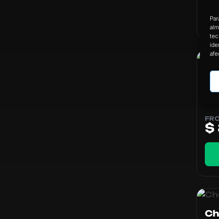
Par
alm
tec
ide
afe
MG
C
m
FR
$
Ch