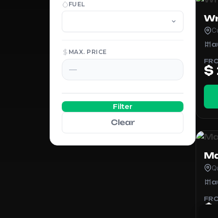
FUEL
Wr
C
a
MAX. PRICE
FR
$
Filter
Clear
Ma
Q
a
FR
$