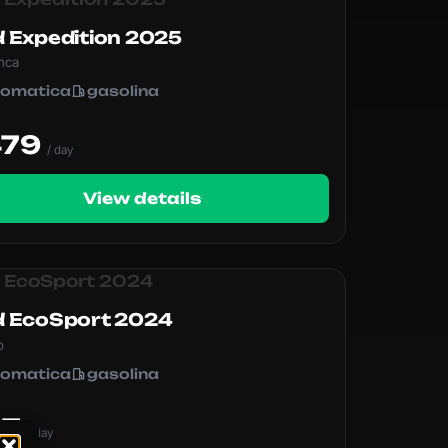
d Expedition 2025
nca
tomatica
gasolina
M
479
/ day
View details
d EcoSport 2024
o
tomatica
gasolina
M
67
/ day