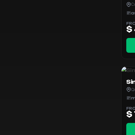
C
a
FR
$
Si
Q
m
FR
$