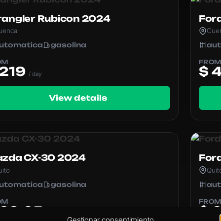
angler Rubicon 2024
For
uenca
Cue
utomatica
gasolina
au
OM
FRO
 219
$ 
/ day
View details
zda CX-30 2024
For
uito
Quit
utomatica
gasolina
au
OM
FRO
 69.65
$ 
/ day
Gestionar consentimiento