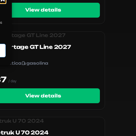
View details
as
o
Sportage GT Line 2027
aquil
tomatica
gasolina
M
87
/ day
View details
otruk U 70 2024