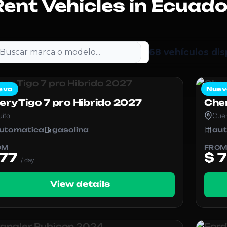
Rent Vehicles in Ecuado
68 vehículos dis
evo
Nuev
ery Tigo 7 pro Hibrido 2027
Cher
uito
Cue
utomatica
gasolina
au
OM
FRO
 77
$ 
/ day
View details