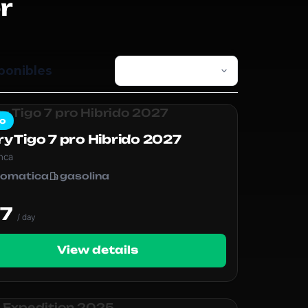
r
ponibles
o
y Tigo 7 pro Hibrido 2027
nca
tomatica
gasolina
M
77
/ day
View details