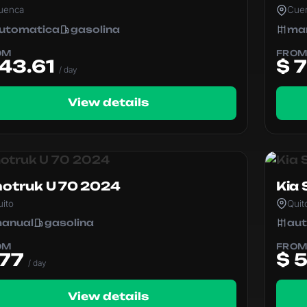
uenca
Cue
utomatica
gasolina
ma
OM
FRO
 43.61
$ 
/ day
View details
notruk U 70 2024
Kia 
uito
Quit
anual
gasolina
au
OM
FRO
 77
$ 
/ day
View details