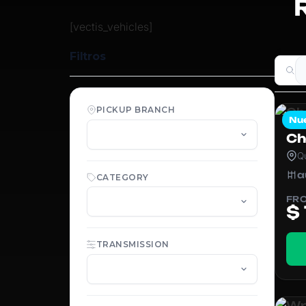
[vectis_vehicles]
PICKUP BRANCH
Nu
Ch
Q
a
CATEGORY
FR
$
TRANSMISSION