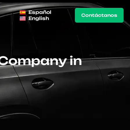
Español
Contáctanos
English
l Company in