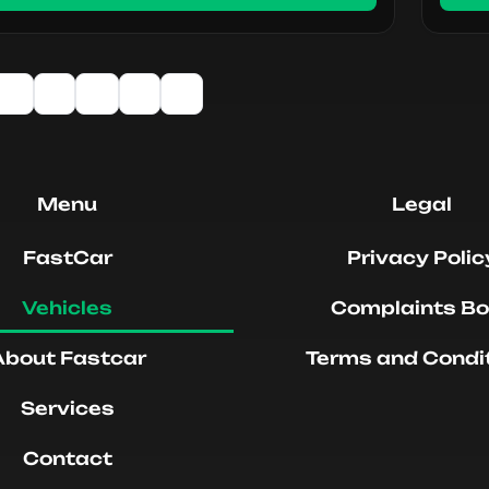
2
3
4
5
6
Menu
Legal
FastCar
Privacy Polic
Vehicles
Complaints B
About Fastcar
Terms and Condi
Services
Contact