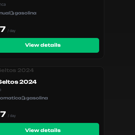
nca
nual
gasolina
M
77
/ day
View details
Seltos 2024
o
tomatica
gasolina
M
57
/ day
View details