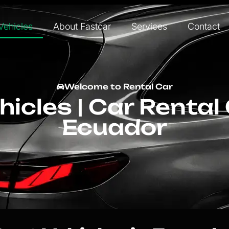
Vehicles
About Fastcar
Services
Contact
Welcome to Rental Car
hicles | Car Renta
Ecuador